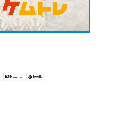
Hatena
feedly