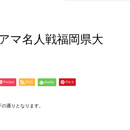
日アマ名人戦福岡県大
Pocket
RSS
feedly
Pin it
下の通りとなります。