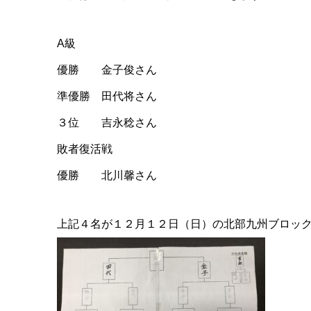
A級
優勝 金子俊さん
準優勝 田代将さん
３位 吉永稔さん
敗者復活戦
優勝 北川馨さん
上記４名が１２月１２日（日）の北部九州ブロッ