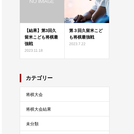
【結果】第3回久
第３回久留米こど
留米こども将棋最
も将棋最強戦
強戦
2023.7.22
2023.11.18
カテゴリー
将棋大会
将棋大会結果
未分類